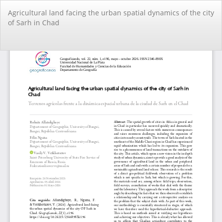
Volver
Agricultural land facing the urban spatial dynamics of the city
a
of Sarh in Chad
los
detalles
del
De
De
artículo
PD