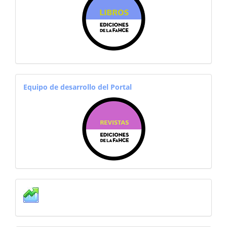
equiporevistas
Equipo de desarrollo del Portal
estadisticas