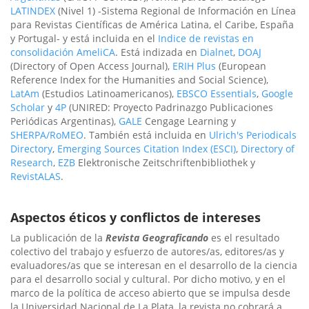
LATINDEX
(Nivel 1) -Sistema Regional de Información en Línea
para Revistas Científicas de América Latina, el Caribe, España
y Portugal- y está incluida en el
Indice de revistas en
consolidación AmeliCA
. Está indizada en
Dialnet
,
DOAJ
(Directory of Open Access Journal),
ERIH Plus
(European
Reference Index for the Humanities and Social Science),
LatAm
(Estudios Latinoamericanos),
EBSCO Essentials
,
Google
Scholar
y
4P
(UNIRED: Proyecto Padrinazgo Publicaciones
Periódicas Argentinas),
GALE
Cengage Learning y
SHERPA/RoMEO
. También está incluida en
Ulrich's Periodicals
Directory
,
Emerging Sources Citation Index (ESCI)
,
Directory of
Research
,
EZB
Elektronische Zeitschriftenbibliothek y
RevistALAS
.
Aspectos éticos y conflictos de intereses
La publicación de la
Revista Geograficando
es el resultado
colectivo del trabajo y esfuerzo de autores/as, editores/as y
evaluadores/as que se interesan en el desarrollo de la ciencia
para el desarrollo social y cultural. Por dicho motivo, y en el
marco de la política de acceso abierto que se impulsa desde
la Universidad Nacional de La Plata, la revista no cobrará a